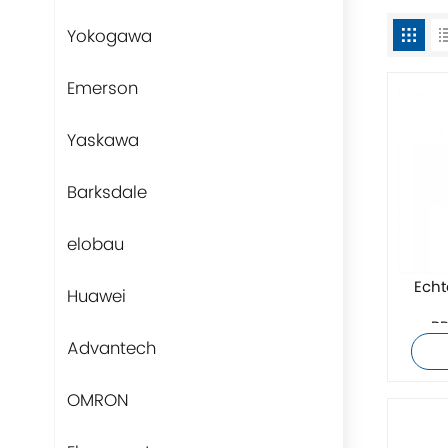
Yokogawa
Emerson
Yaskawa
Barksdale
elobau
Echt
Huawei
B
Advantech
OMRON