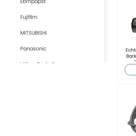
Ebmpapst
Fujifilm
MITSUBISHI
Panasonic
Echt
Bark
Lüfter-Technik
Rittal
BUSCHJOST
H3C
Triconex