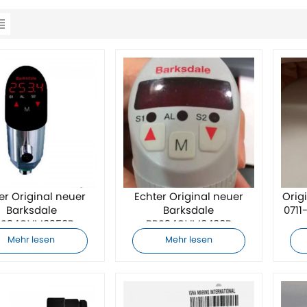
er Original neuer
Echter Original neuer
Orig
Barksdale
Barksdale
0711
PS34GVM0250B
BPS34GVM0400B
Druckschalter
Druckschalter
Mehr lesen
Mehr lesen