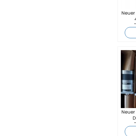
ZIEHL-ABEGG
Neuer 
Bosch Rexroth
FESTO
Delta
Ti5 robot
Sonstige
PHOENIX-KONTAKT
Neuer 
Xinje
D
Mettler Toledo