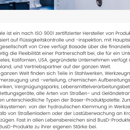
le ist ein nach ISO 9001 zertifizierter Hersteller von Prod
siert auf Flüssigkeitskontrolle und -inspektion, mit Haupts
gesellschaft von Cree verfügt Basade über die finanzie
itig die Flexibilität einer Partnerschaft bei, die für ein 
eles, Kalifornien, USA, gegründete Unternehmen verfügt ü
land, und Vertriebspartner auf der ganzen Welt.
 ganzen Welt finden sich Teile in Stahlwerken, Werkzeug
omerzeugung und -verteilung, chemischen Aufbereitungsan
abriken, Vergnügungsparks, Lebensmittelverarbeitungsbe
 Rettungsgeräte, alle Arten von Straßen- und Geländetran
n unterschiedliche Typen der Baser-Produktpalette. Zum
iksystemen: von der hydraulischen Klemmung in Werkz
lb von Straßenladern oder der Lastüberwachung an Kran
zügen. Fast in allen Lebensbereichen sind BusD-Produkte
BusD-Produkte zu ihrer eigenen Stärke bei.