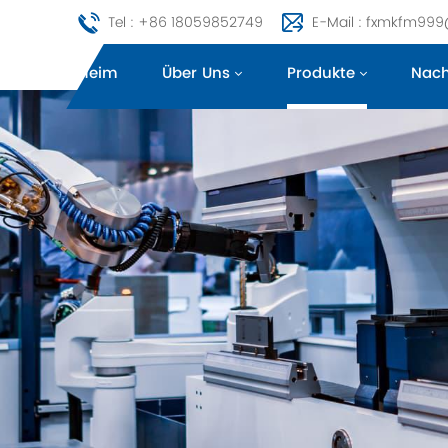
Tel : +86 18059852749
E-Mail : fxmkfm99
Heim
Über Uns
Produkte
Nach