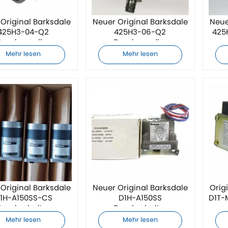
Original Barksdale
Neuer Original Barksdale
Neue
425H3-04-Q2
425H3-06-Q2
425
Druckwandler
Druckwandler
Mehr lesen
Mehr lesen
Original Barksdale
Neuer Original Barksdale
Orig
1H-A150SS-CS
D1H-A150SS
D1T-
Druckschalter
Druckschalter
Mehr lesen
Mehr lesen