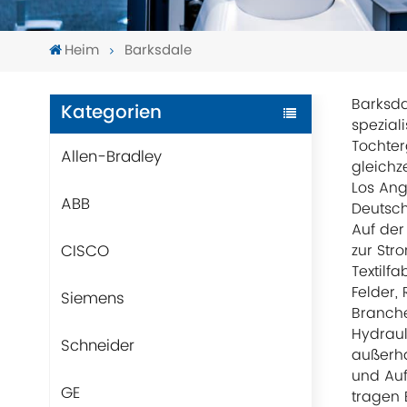
Heim
Barksdale
Barksda
Kategorien
speziali
Tochter
Allen-Bradley
gleichze
Los Ang
ABB
Deutsch
Auf der
CISCO
zur Str
Textilf
Felder,
Siemens
Branche
Hydraul
Schneider
außerha
und Auf
GE
tragen 