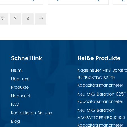
2
3
4
Schnelllink
Heiße Produkte
Heim
Nagelneuer MKS Baratr
627BX13TDC1BS179
Über uns
Kapazitätsmanometer
Produkte
Neu MKS Baratron 625F
Nachricht
Kapazitätsmanometer
FAQ
Neu MKS Baratron
Kontaktieren Sie uns
AA02A11TCES41B000000
Blog
Kapazitätsmanometer