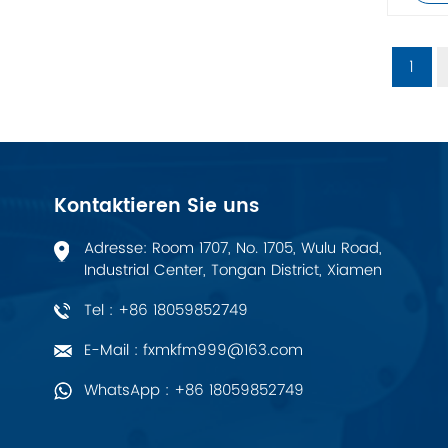
PALL
1
YORK
Xsens
7OCEAN
Kontaktieren Sie uns
Adresse: Room 1707, No. 1705, Wulu Road,
ANSON
Industrial Center, Tongan District, Xiamen
Swissbit
Tel : +86 18059852749
E-Mail : fxmkfm999@163.com
B&R
WhatsApp : +86 18059852749
Parker