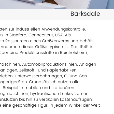
日本語
Barksdale
한국의
ไทย
ukten zur industriellen Anwendungskontrolle,
itz in Stanford, Connecticut, USA. Als
Tiếng Việt
llen Ressourcen eines Großkonzerns und behält
Unternehmen dieser Größe typisch ist. Das 1949 in
中文
ber eine Produktionsstätte in Reichelsheim,
maschinen, Automobilproduktionslinien, Anlagen
lagen, Zellstoff- und Papierfabriken,
trieben, Unterwasserbohrungen, Öl und Gas
sportgeräten. Grundsätzlich nutzen alle
 Beispiel in mobilen und stationären
eugmaschinen, hydraulischen Lenksystemen
stützen bis hin zu vertikalen Lastenaufzügen
 eine geschäftige Figur, in jedem Winkel der Welt