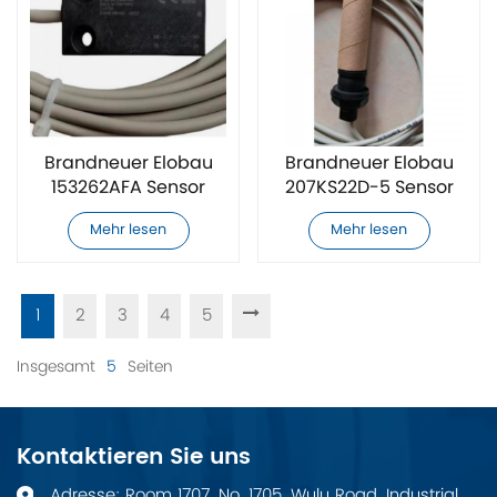
Brandneuer Elobau
Brandneuer Elobau
153262AFA Sensor
207KS22D-5 Sensor
Mehr lesen
Mehr lesen
1
2
3
4
5
Insgesamt
5
Seiten
Kontaktieren Sie uns
Adresse: Room 1707, No. 1705, Wulu Road, Industrial