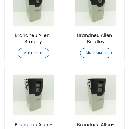
Brandneu Allen-
Brandneu Allen-
Bradley
Bradley
20F11ND040AA0NNNNN
20F11ND052AA0NNNNN
Mehr lesen
Mehr lesen
AC-
AC-
Frequenzumrichter
Frequenzumrichter
Brandneu Allen-
Brandneu Allen-