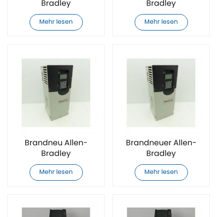
Bradley
Bradley
20F11ND065AA0NNNNN
20F11ND077AA0NNNNN
Mehr lesen
Mehr lesen
AC-
AC-
Frequenzumrichter
Frequenzumrichter
Brandneu Allen-
Brandneuer Allen-
Bradley
Bradley
20F11ND096AA0NNNNN
20F11ND2P1AA0NNNNN
Mehr lesen
Mehr lesen
AC-
AC-
Frequenzumrichter
Frequenzumrichter