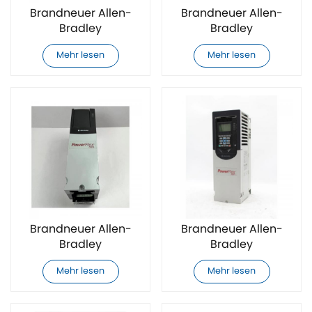
Brandneuer Allen-
Brandneuer Allen-
Bradley
Bradley
20F11ND8P0AA0NNNNN
20F11NE011AA0NNNNN
Mehr lesen
Mehr lesen
AC-
AC-
Frequenzumrichter
Frequenzumrichter
Brandneuer Allen-
Brandneuer Allen-
Bradley
Bradley
20F11NE017AA0NNNNN
20F11NE022AA0NNNNN
Mehr lesen
Mehr lesen
AC-
AC-
Frequenzumrichter
Frequenzumrichter