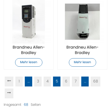
Brandneu Allen-
Brandneu Allen-
Bradley
Bradley
20F11NE027AA0NNNNN
20F11NE032AA0NNNNN
Mehr lesen
Mehr lesen
AC Frequenzumrichter
AC Frequenzumrichter
1
...
3
4
5
6
7
...
68
Insgesamt
68
Seiten