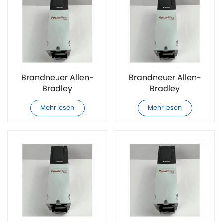
Brandneuer Allen-
Brandneuer Allen-
Bradley
Bradley
20F11ND3P4AA0NNNNN
20F11ND5P0AA0NNNNN
Mehr lesen
Mehr lesen
AC-
AC-
Frequenzumrichter
Frequenzumrichter