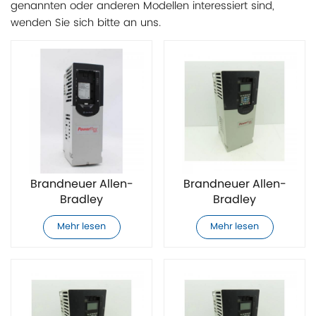
genannten oder anderen Modellen interessiert sind,
wenden Sie sich bitte an uns.
Brandneuer Allen-
Brandneuer Allen-
Bradley
Bradley
20F11ND027AA0NNNNN
20F11ND034AA0NNNNN
Mehr lesen
Mehr lesen
AC-
AC-
Frequenzumrichter
Frequenzumrichter