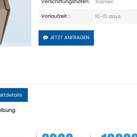
Xiamen
Verschiffungshafen:
10-15 days
Vorlaufzeit：
JETZT ANFRAGEN
ktdetails
eibung: