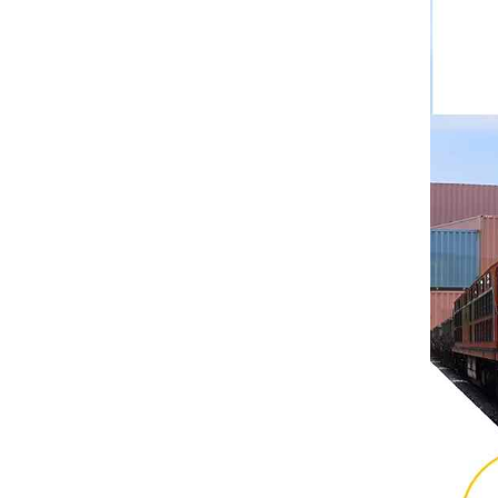
Rittal
BUSCHJOST
H3C
Triconex
ZIEHL-ABEGG
Bosch Rexroth
FESTO
Delta
Ti5 robot