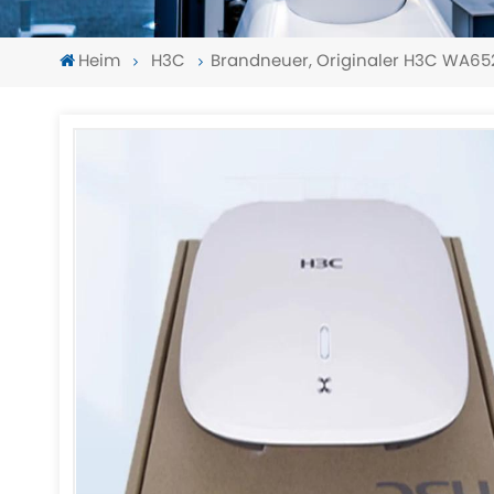
Heim
H3C
Brandneuer, Originaler H3C WA652
-
-
>