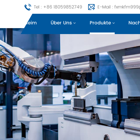
Tel : +86 18059852749
E-Mail : fxmkfm99
Heim
Über Uns
Produkte
Nach