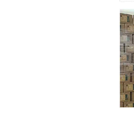
Swissbit
B&R
Parker
AZBIL
VACON
Eaton
SICK
Keyence