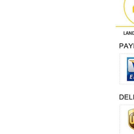
Sonstige
PHOENIX-KONTAKT
Xinje
Mettler Toledo
PALL
YORK
Xsens
7OCEAN
ANSON