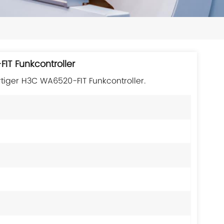
日本語
한국의
ไทย
IT Funkcontroller
Tiếng Việt
rtiger H3C WA6520-FIT Funkcontroller.
中文