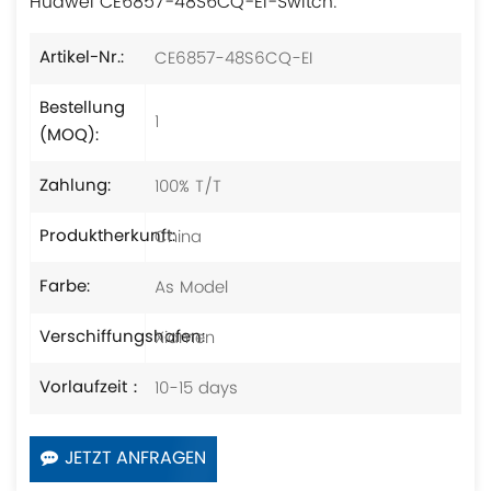
Huawei CE6857-48S6CQ-EI-Switch.
CE6857-48S6CQ-EI
Artikel-Nr.:
Bestellung
1
(MOQ):
100% T/T
Zahlung:
China
Produktherkunft:
As Model
Farbe:
Xiamen
Verschiffungshafen:
10-15 days
Vorlaufzeit：
JETZT ANFRAGEN