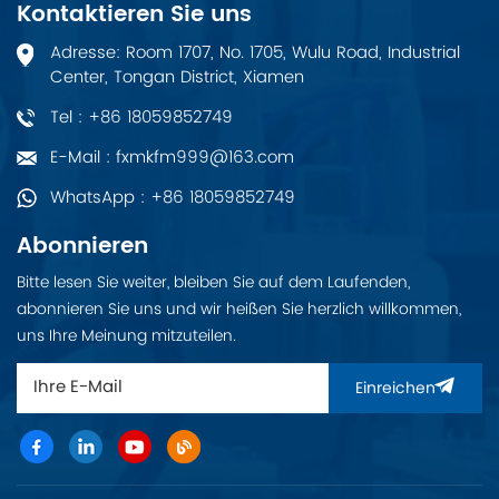
Kontaktieren Sie uns
Szenarien aus, die eine
hohe Bandbreite und
Adresse: Room 1707, No. 1705, Wulu Road, Industrial
ein hochwertiges
Center, Tongan District, Xiamen
Netzwerkerlebnis
erfordern, von Büros
Tel : +86 18059852749
kleiner und mittlerer
Unternehmen über
E-Mail : fxmkfm999@163.com
Krankenhäuser bis hin
zu Cafés.
WhatsApp : +86 18059852749
Abonnieren
Bitte lesen Sie weiter, bleiben Sie auf dem Laufenden,
abonnieren Sie uns und wir heißen Sie herzlich willkommen,
uns Ihre Meinung mitzuteilen.
Einreichen