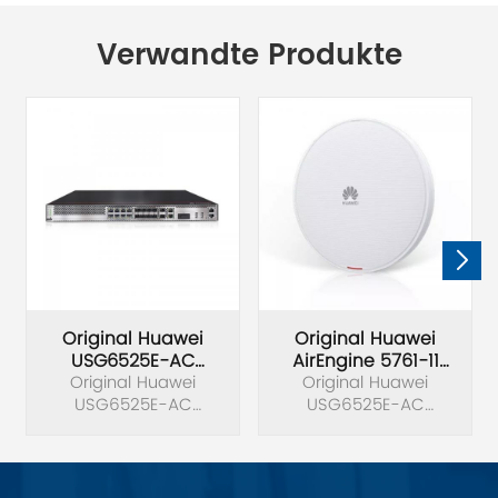
Verwandte Produkte
Original Huawei
Original Huawei
USG6525E-AC
AirEngine 5761-11
Original Huawei
Firewalls Der
Original Huawei
Access Point
USG6500E-Serie
USG6525E-AC
USG6525E-AC
USG6500E-Serie
USG6500E-Serie
Firewalls der nächsten
Firewalls der nächsten
Generation.
Generation. AirEngine
5761-11 zeichnet sich in