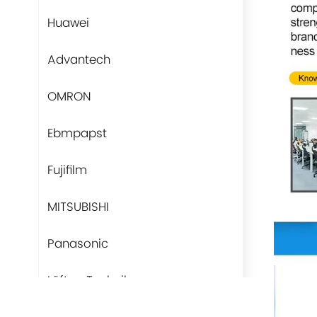
Huawei
Advantech
OMRON
Ebmpapst
Fujifilm
MITSUBISHI
Panasonic
Lüfter-Technik