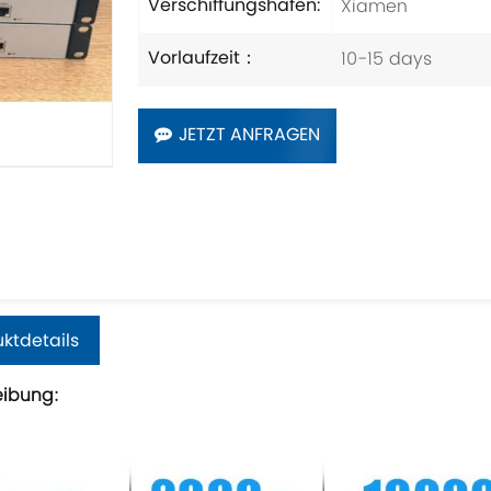
Xiamen
Verschiffungshafen:
10-15 days
Vorlaufzeit：
JETZT ANFRAGEN
ktdetails
eibung: