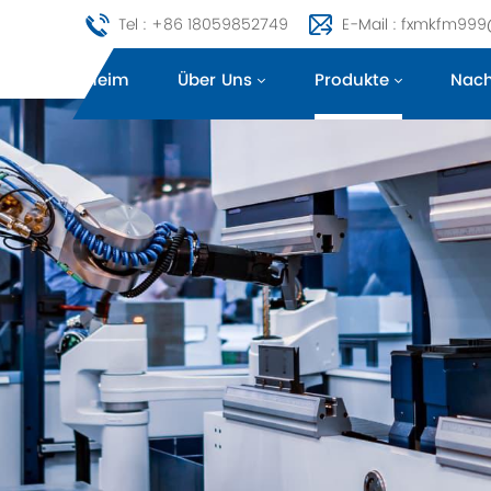
Tel : +86 18059852749
E-Mail : fxmkfm99
Heim
Über Uns
Produkte
Nach