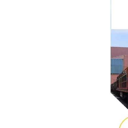
Rittal
BUSCHJOST
H3C
Triconex
ZIEHL-ABEGG
Bosch Rexroth
FESTO
Delta
Ti5 robot