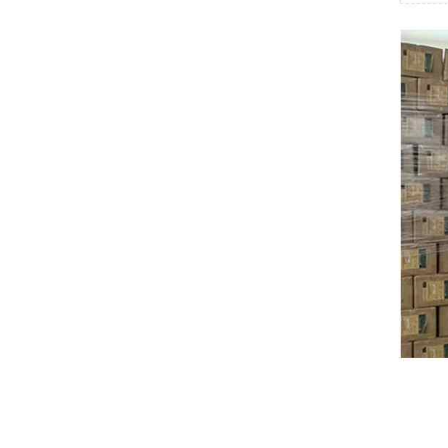
Swissbit
B&R
Parker
AZBIL
VACON
Eaton
SICK
Keyence