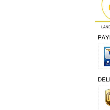
Sonstige
PHOENIX-KONTAKT
Xinje
Mettler Toledo
PALL
YORK
Xsens
7OCEAN
ANSON