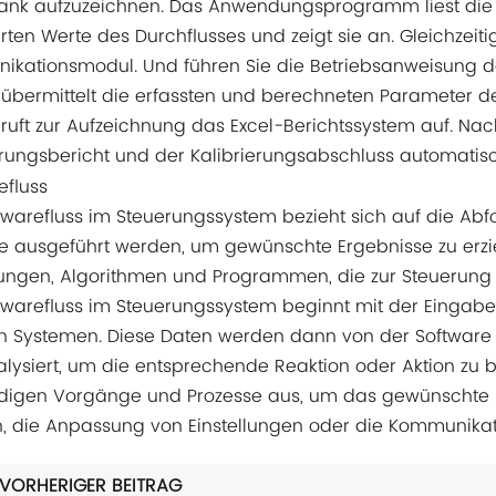
ank aufzuzeichnen. Das Anwendungsprogramm liest die
rten Werte des Durchflusses und zeigt sie an. Gleichzeiti
kationsmodul. Und führen Sie die Betriebsanweisung de
 übermittelt die erfassten und berechneten Parameter 
 ruft zur Aufzeichnung das Excel-Berichtssystem auf. Na
erungsbericht und der Kalibrierungsabschluss automatis
efluss
twarefluss im Steuerungssystem bezieht sich auf die Ab
e ausgeführt werden, um gewünschte Ergebnisse zu erzie
ngen, Algorithmen und Programmen, die zur Steuerung
twarefluss im Steuerungssystem beginnt mit der Eingab
 Systemen. Diese Daten werden dann von der Software ver
lysiert, um die entsprechende Reaktion oder Aktion zu 
igen Vorgänge und Prozesse aus, um das gewünschte Erg
, die Anpassung von Einstellungen oder die Kommunika
VORHERIGER BEITRAG