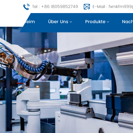
Tel : +86 18059852749
E-Mail : fxmkfm99
Heim
Über Uns
Produkte
Nach