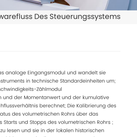
日本語
twarefluss Des Steuerungssystems
한국의
ไทย
Tiếng Việt
中文
das analoge Eingangsmodul und wandelt sie
ruments in technische Standardeinheiten um;
schwindigkeits-Zählmodul
 und der Momentanwert und der kumulative
lussverhältnis berechnet; Die Kalibrierung des
status des volumetrischen Rohrs über das
Starts und Stopps des volumetrischen Rohrs ;
 lesen und sie in der lokalen historischen