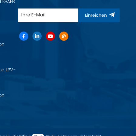
11TGAEB
Einreichen
on
on LPV-
on