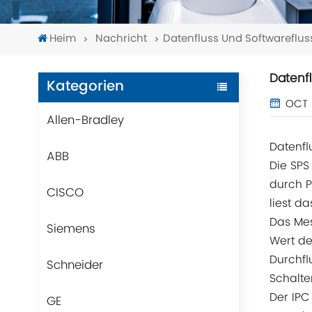
Heim
Nachricht
Datenfluss Und Softwareflu
Datenf
Kategorien
OCT 
Allen-Bradley
Datenfl
ABB
Die SPS
durch 
CISCO
liest d
Das Me
Siemens
Wert de
Durchfl
Schneider
Schalte
Der IPC
GE