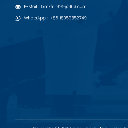
ZIEHL-ABEGG
E-Mail : fxmkfm999@163.com
WhatsApp : +86 18059852749
Bosch Rexroth
FESTO
Delta
Ti5 robot
Sonstige
PHOENIX-KONTAKT
Xinje
Mettler Toledo