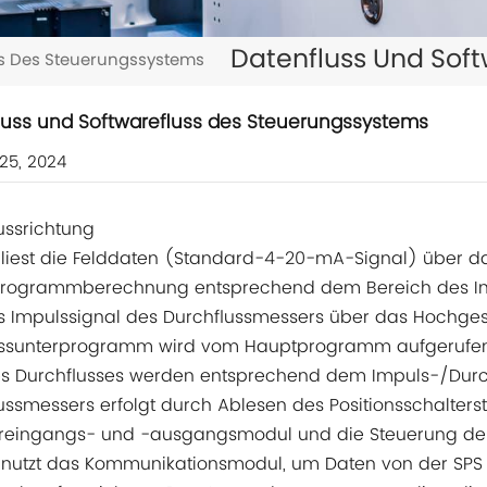
Datenfluss Und Sof
ss Des Steuerungssystems
luss und Softwarefluss des Steuerungssystems
25, 2024
ussrichtung
 liest die Felddaten (Standard-4-20-mA-Signal) über 
Programmberechnung entsprechend dem Bereich des Inst
as Impulssignal des Durchflussmessers über das Hochge
ssunterprogramm wird vom Hauptprogramm aufgerufen
s Durchflusses werden entsprechend dem Impuls-/Durchf
ussmessers erfolgt durch Ablesen des Positionsschalter
reingangs- und -ausgangsmodul und die Steuerung des 
 nutzt das Kommunikationsmodul, um Daten von der SPS zu