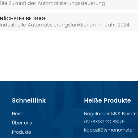
Die Zukunft der Automatisierungssteuerung
NÄCHSTER BEITRAG
Industrielle Automatisierungsfunktionen im Jahr 2024
Schnelllink
Heiße Produkte
Heim
Nagelneuer MKS Baratr
627BX13TDC1BS179
Über uns
Kapazitätsmanometer
Produkte