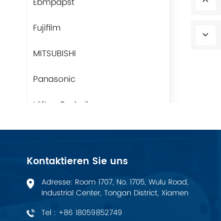
Ebmpapst
Fujifilm
MITSUBISHI
Panasonic
Lüfter-Technik
Rittal
BUSCHJOST
Kontaktieren Sie uns
H3C
Adresse: Room 1707, No. 1705, Wulu Road,
Industrial Center, Tongan District, Xiamen
Triconex
Tel : +86 18059852749