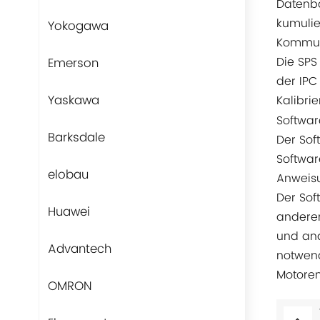
Datenb
kumulie
Yokogawa
Kommuni
Die SPS
Emerson
der IPC
Yaskawa
Kalibri
Softwar
Barksdale
Der Sof
Softwar
elobau
Anweisu
Der Sof
Huawei
anderen
und ana
Advantech
notwend
Motoren
OMRON