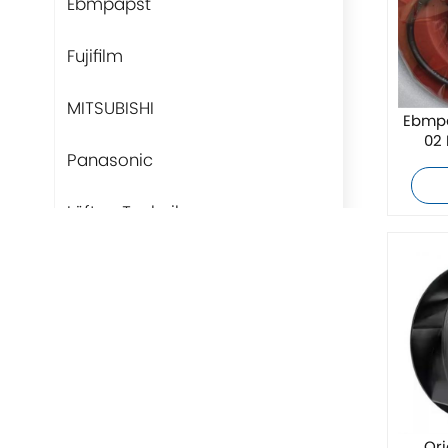
Ebmpapst
Fujifilm
MITSUBISHI
Ebmpa
02 
Panasonic
Lüfter-Technik
Rittal
BUSCHJOST
H3C
Triconex