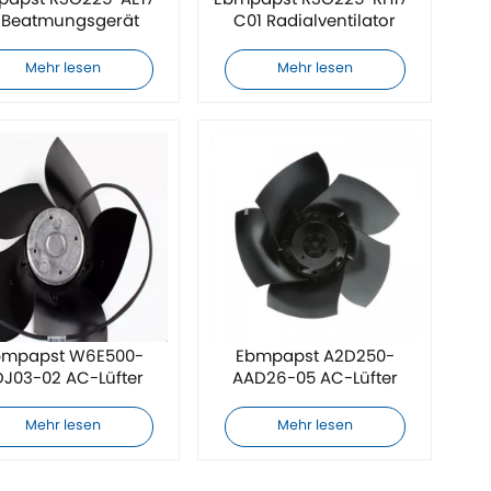
papst R3G225-AE17-
Ebmpapst R3G225-RH17-
1 Beatmungsgerät
C01 Radialventilator
Mehr lesen
Mehr lesen
bmpapst W6E500-
Ebmpapst A2D250-
DJ03-02 AC-Lüfter
AAD26-05 AC-Lüfter
Mehr lesen
Mehr lesen