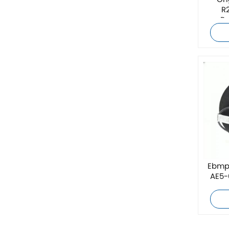
Or
R
ZIEHL-ABEGG
B
Bosch Rexroth
FESTO
Delta
Ti5 robot
Sonstige
Ebmp
PHOENIX-KONTAKT
AE5-
Xinje
Mettler Toledo