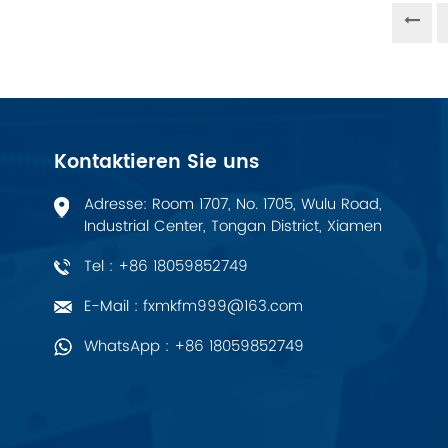
PALL
YORK
Xsens
Kontaktieren Sie uns
7OCEAN
Adresse: Room 1707, No. 1705, Wulu Road,
Industrial Center, Tongan District, Xiamen
ANSON
Tel : +86 18059852749
Swissbit
E-Mail : fxmkfm999@163.com
WhatsApp : +86 18059852749
B&R
Parker