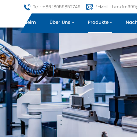
Tel : +86 18059852749
E-Mail : fxmkfm99
Heim
Über Uns
Produkte
Nach