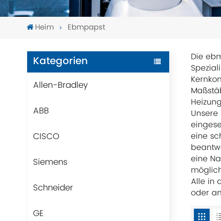
Heim
Ebmpapst
Die ebm
Kategorien
Spezial
Kernkom
Allen-Bradley
Maßstäb
Heizung
ABB
Unsere 
eingese
CISCO
eine sc
beantwo
eine Na
Siemens
möglich
Alle in
Schneider
oder an
GE