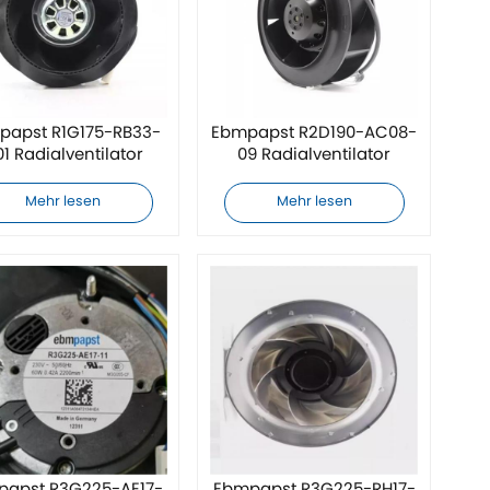
papst R1G175-RB33-
Ebmpapst R2D190-AC08-
1 Radialventilator
09 Radialventilator
Mehr lesen
Mehr lesen