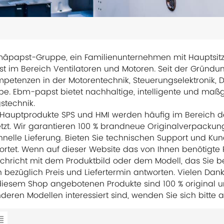
âpapst-Gruppe, ein Familienunternehmen mit Hauptsitz in
ist im Bereich Ventilatoren und Motoren. Seit der Gründu
petenzen in der Motorentechnik, Steuerungselektronik, D
e. Ebm-papst bietet nachhaltige, intelligente und maß
stechnik.
Hauptprodukte SPS und HMI werden häufig im Bereich de
tzt. Wir garantieren 100 % brandneue Originalverpacku
hnelle Lieferung. Bieten Sie technischen Support und Ku
rtet. Wenn auf dieser Website das von Ihnen benötigte Pr
chricht mit dem Produktbild oder dem Modell, das Sie be
 bezüglich Preis und Liefertermin antworten. Vielen Dank
 diesem Shop angebotenen Produkte sind 100 % origina
deren Modellen interessiert sind, wenden Sie sich bitte a