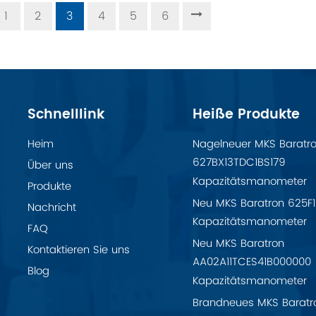
1
2
3
4
5
6
Schnelllink
Heiße Produkte
Heim
Nagelneuer MKS Baratr
627BX13TDC1BS179
Über uns
Kapazitätsmanometer
Produkte
Neu MKS Baratron 625F
Nachricht
Kapazitätsmanometer
FAQ
Neu MKS Baratron
Kontaktieren Sie uns
AA02A11TCES41B000000
Blog
Kapazitätsmanometer
Brandneues MKS Baratr