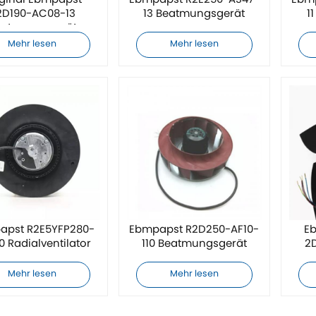
iginal Ebmpapst
Ebmpapst R2E250-AS47-
Ebm
2D190-AC08-13
13 Beatmungsgerät
1
eatmungsgerät
Mehr lesen
Mehr lesen
apst R2E5YFP280-
Ebmpapst R2D250-AF10-
E
0 Radialventilator
110 Beatmungsgerät
2
Mehr lesen
Mehr lesen