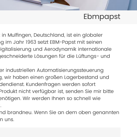
日本語
Ebmpapst
한국의
ไทย
 Mulfingen, Deutschland, ist ein globaler
ng im Jahr 1963 setzt EBM-Papst mit seinen
Tiếng Việt
igitalisierung und Aerodynamik internationale
geschneiderte Lösungen für die Lüftungs- und
中文
r industriellen Automatisierungssteuerung
ng, wir haben einen großen Lagerbestand und
ndendienst. Kundenfragen werden sofort
odukt nicht verfügbar ist, senden Sie mir bitte
nötigen. Wir werden Ihnen so schnell wie
.
l und brandneu. Wenn Sie an dem oben genannten
n uns.