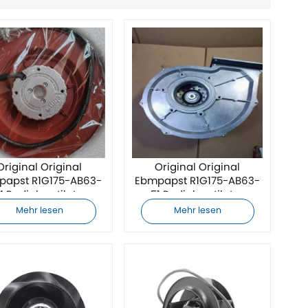
Original Original
Original Original
papst R1G175-AB63-
Ebmpapst R1G175-AB63-
4 Radialventilator
51 Radialventilator
Mehr lesen
Mehr lesen