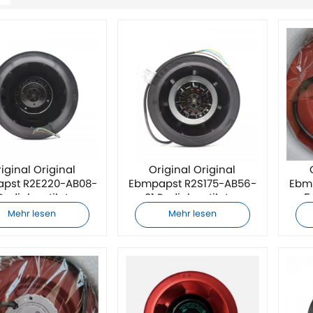
iginal Original
Original Original
pst R2E220-AB08-
Ebmpapst R2S175-AB56-
Ebm
Radialventilator
01 Radialventilator
5
Mehr lesen
Mehr lesen