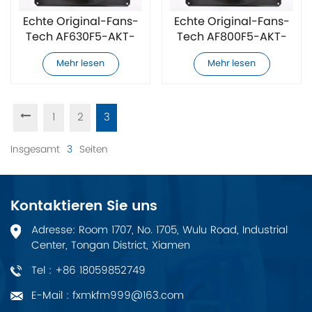
Echte Original-Fans-
Echte Original-Fans-
Tech AF630F5-AKT-
Tech AF800F5-AKT-
00-Kühlfan
01-001 Kühllüfter
Mehr lesen
Mehr lesen
1
2
3
Insgesamt
3
Seiten
Kontaktieren Sie uns
Adresse: Room 1707, No. 1705, Wulu Road, Industrial
Center, Tongan District, Xiamen
Tel : +86 18059852749
E-Mail : fxmkfm999@163.com