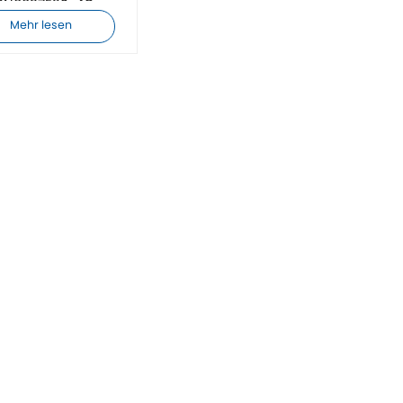
RN0037E2S-4C
RN0044E2S-4C
Mehr lesen
echselrichter