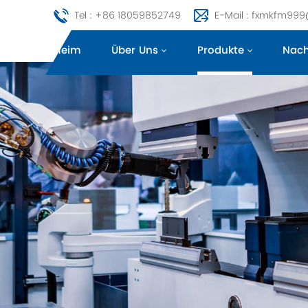
Tel : +86 18059852749
E-Mail : fxmkfm99
Heim
Über Uns
Produkte
Nach