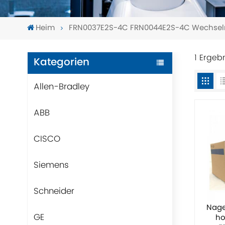
Heim
FRN0037E2S-4C FRN0044E2S-4C Wechselr
1 Ergeb
Kategorien
Allen-Bradley
ABB
CISCO
Siemens
Schneider
Nage
GE
ho