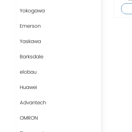
F
F
Yokogawa
W
Emerson
Yaskawa
Barksdale
elobau
Huawei
Advantech
OMRON