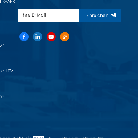
11TGAEB
Einreichen
on
on LPV-
on