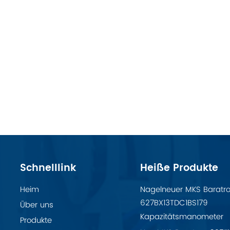
Schnelllink
Heiße Produkte
Heim
Nagelneuer MKS Baratr
627BX13TDC1BS179
Über uns
Kapazitätsmanometer
Produkte