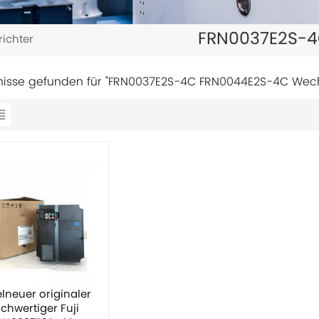
FRN0037E2S-4
ichter
nisse gefunden für "FRN0037E2S-4C FRN0044E2S-4C Wechs
lneuer originaler
chwertiger Fuji