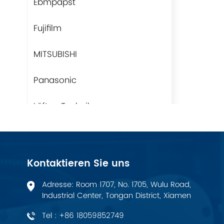
Ebmpapst
Fujifilm
MITSUBISHI
Panasonic
Lüfter-Technik
Rittal
BUSCHJOST
Kontaktieren Sie uns
H3C
Adresse: Room 1707, No. 1705, Wulu Road,
Industrial Center, Tongan District, Xiamen
Triconex
Tel : +86 18059852749