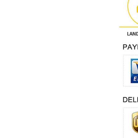
Sonstige
PHOENIX-KONTAKT
Xinje
Mettler Toledo
PALL
YORK
Xsens
7OCEAN
ANSON