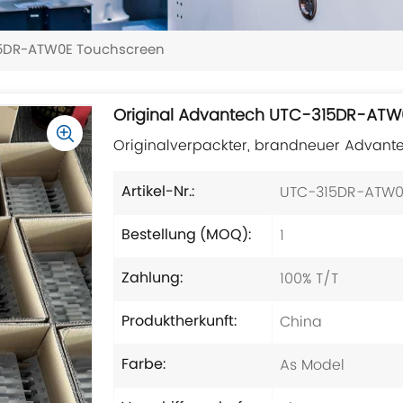
15DR-ATW0E Touchscreen
Original Advantech UTC-315DR-ATW
Originalverpackter, brandneuer Advan
UTC-315DR-ATW0
Artikel-Nr.:
1
Bestellung (MOQ):
100% T/T
Zahlung:
China
Produktherkunft:
As Model
Farbe: