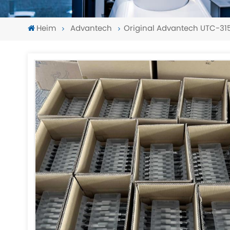
Heim
Advantech
Original Advantech UTC-3
-
-
>