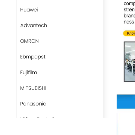
Huawei
Advantech
OMRON
Ebmpapst
Fujifilm
MITSUBISHI
Panasonic
Lüfter-Technik