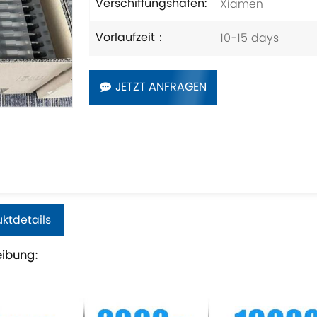
Xiamen
Verschiffungshafen:
10-15 days
Vorlaufzeit：
JETZT ANFRAGEN
ktdetails
eibung: