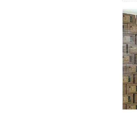
Swissbit
B&R
Parker
AZBIL
VACON
Eaton
SICK
Keyence