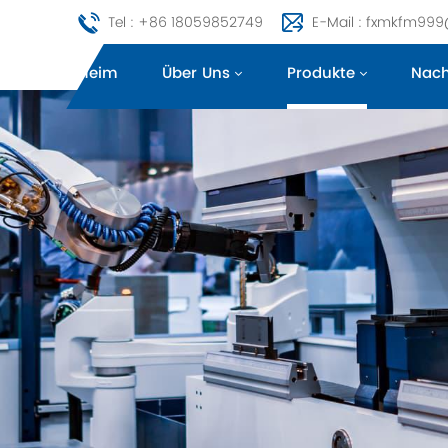
Tel : +86 18059852749
E-Mail : fxmkfm99
Heim
Über Uns
Produkte
Nach