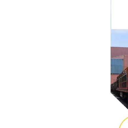
Rittal
BUSCHJOST
H3C
Triconex
ZIEHL-ABEGG
Bosch Rexroth
FESTO
Delta
Ti5 robot