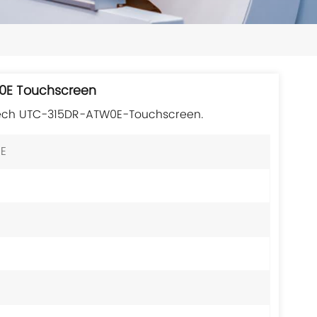
日本語
한국의
ไทย
0E Touchscreen
Tiếng Việt
tech UTC-315DR-ATW0E-Touchscreen.
中文
E