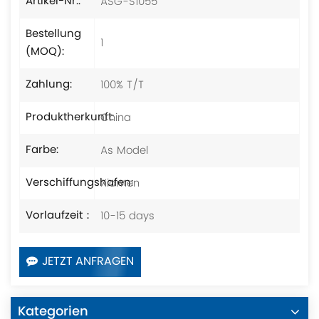
ASG-S1055
Artikel-Nr.:
Bestellung
1
(MOQ):
100% T/T
Zahlung:
China
Produktherkunft:
As Model
Farbe:
Xiamen
Verschiffungshafen:
10-15 days
Vorlaufzeit：
JETZT ANFRAGEN
Kategorien