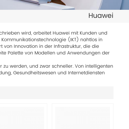
日本語
Huawei
한국의
ไทย
schrieben wird, arbeitet Huawei mit Kunden und
Kommunikationstechnologie (IKT) nahtlos in
Tiếng Việt
 von Innovation in der Infrastruktur, die die
breite Palette von Modellen und Anwendungen der
中文
 zu werden, und zwar schneller. Von intelligenten
Bildung, Gesundheitswesen und Internetdiensten