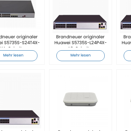
dneuer originaler
Brandneuer originaler
Bra
i S5735S-S24T4X-
Huawei S5735S-L24P4X-
Hua
XA-Schalter
A2-Schalter
Mehr lesen
Mehr lesen