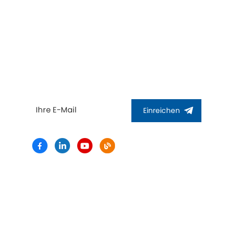
Abonnieren
Bitte lesen Sie weiter, bleiben Sie auf dem
on
Laufenden, abonnieren Sie uns und wir heißen
Sie herzlich willkommen, uns Ihre Meinung
mitzuteilen.
11TGAEB
Einreichen
on
on LPV-