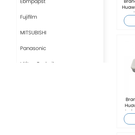
Ebmpapst
Bran
Huawe
Fujifilm
MITSUBISHI
Panasonic
Lüfter-Technik
Rittal
BUSCHJOST
Bra
Hua
H3C
Indo
Triconex