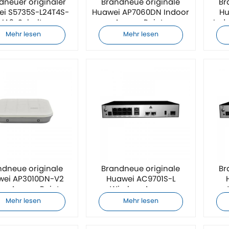
dneuer originaler
Brandneue originale
Br
i S5735S-L24T4S-
Huawei AP7060DN Indoor
Hu
MA2-Schalter
Access Points
Ind
Mehr lesen
Mehr lesen
ndneue originale
Brandneue originale
Br
wei AP3010DN-V2
Huawei AC9701S-L
or Access Points
Wireless Access
Controller
Mehr lesen
Mehr lesen