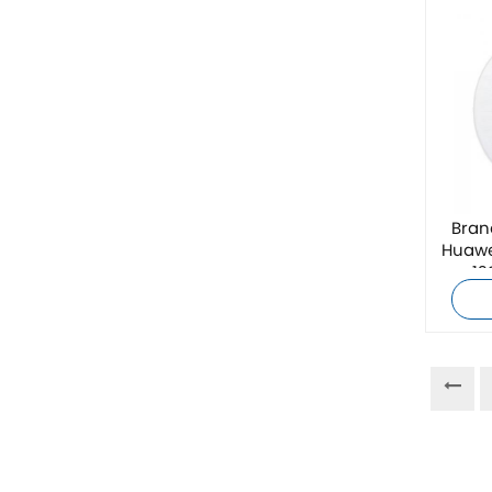
ZIEHL-ABEGG
Bosch Rexroth
FESTO
Delta
Bran
Huawe
Ti5 robot
12
Sonstige
PHOENIX-KONTAKT
Xinje
Mettler Toledo