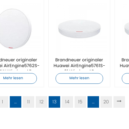
dneuer originaler
Brandneuer originaler
Bra
i AirEngine5762S-
Huawei AirEngine5761S-
Hua
SW Wireless AP
21 Wireless AP
Mehr lesen
Mehr lesen
1
...
11
12
13
14
15
...
20