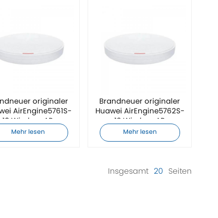
ndneuer originaler
Brandneuer originaler
wei AirEngine5761S-
Huawei AirEngine5762S-
13 Wireless AP
12 Wireless AP
Mehr lesen
Mehr lesen
Insgesamt
20
Seiten