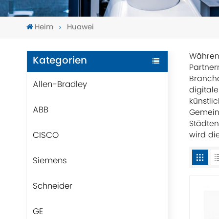
Heim
Huawei
Während
Kategorien
Partner
Branche
Allen-Bradley
digital
künstlic
ABB
Gemeins
Städten
CISCO
wird di
Siemens
Schneider
GE