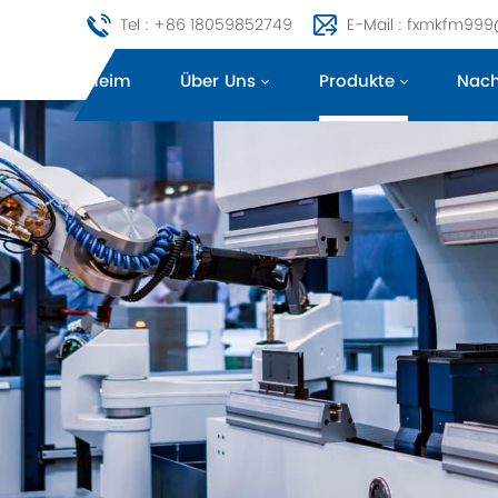
Tel : +86 18059852749
E-Mail : fxmkfm99
Heim
Über Uns
Produkte
Nach