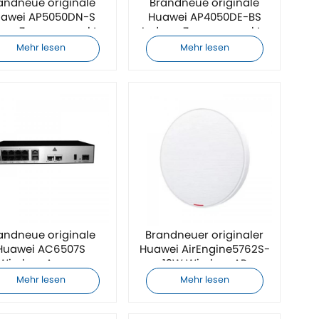
andneue originale
Brandneue originale
awei AP5050DN-S
Huawei AP4050DE-BS
oor-Zugangspunkte
Indoor-Zugangspunkte
Mehr lesen
Mehr lesen
andneue originale
Brandneuer originaler
Huawei AC6507S
Huawei AirEngine5762S-
Wireless Access
13W Wireless AP
Controller
Mehr lesen
Mehr lesen