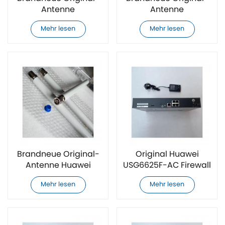
Antenne
Antenne
ANTDG0407A1NR von
ANTDG0407A1NS von
Mehr lesen
Mehr lesen
Huawei
Huawei
Brandneue Original-
Original Huawei
Antenne Huawei
USG6625F-AC Firewall
ANT2G03A1NR
Mehr lesen
Mehr lesen