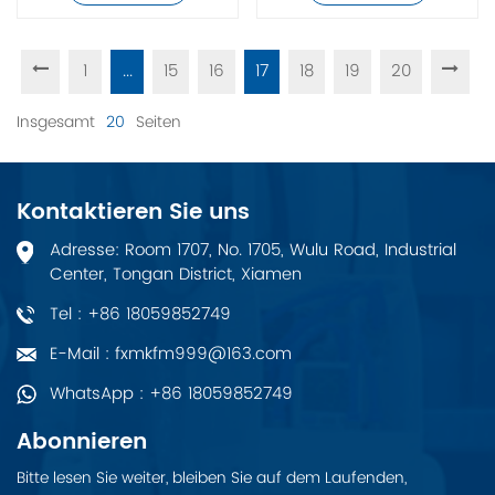
1
...
15
16
17
18
19
20
Insgesamt
20
Seiten
Kontaktieren Sie uns
Adresse: Room 1707, No. 1705, Wulu Road, Industrial
Center, Tongan District, Xiamen
Tel : +86 18059852749
E-Mail : fxmkfm999@163.com
WhatsApp : +86 18059852749
Abonnieren
Bitte lesen Sie weiter, bleiben Sie auf dem Laufenden,