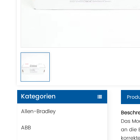
Kategorien
Produ
Allen-Bradley
Beschr
Das Mod
ABB
an die 
korrekt