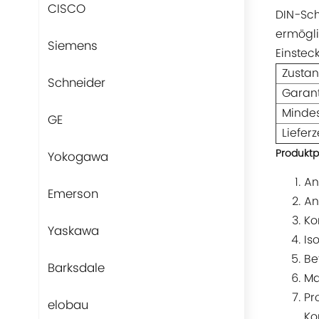
CISCO
DIN-Sch
ermögli
Siemens
Einstec
Zusta
Schneider
Garant
Minde
GE
Lieferz
Produktp
Yokogawa
An
Emerson
An
Ko
Yaskawa
Is
Be
Barksdale
Ma
Pr
elobau
Ko