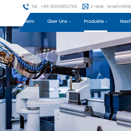
Tel : +86 18059852749
E-Mail : fxmkfm99
Heim
Über Uns
Produkte
Nach