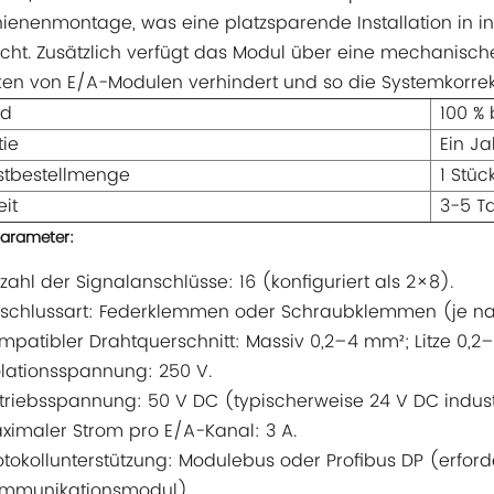
ienenmontage, was eine platzsparende Installation in i
cht. Zusätzlich verfügt das Modul über eine mechanische 
ken von E/A-Modulen verhindert und so die Systemkorrekt
nd
100 %
ie
Ein Ja
stbestellmenge
1 Stüc
eit
3-5 T
arameter:
zahl der Signalanschlüsse: 16 (konfiguriert als 2×8).
schlussart: Federklemmen oder Schraubklemmen (je na
mpatibler Drahtquerschnitt: Massiv 0,2–4 mm²; Litze 0,2
olationsspannung: 250 V.
triebsspannung: 50 V DC (typischerweise 24 V DC indust
ximaler Strom pro E/A-Kanal: 3 A.
otokollunterstützung: Modulebus oder Profibus DP (erfo
mmunikationsmodul).