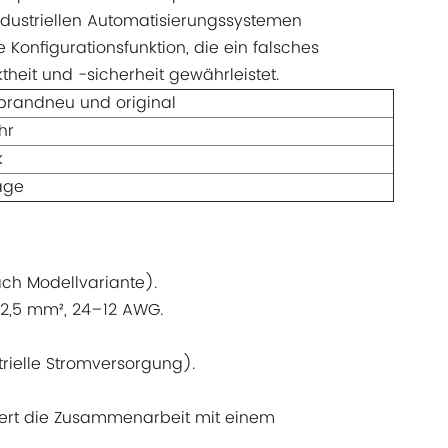
ndustriellen Automatisierungssystemen
Konfigurationsfunktion, die ein falsches
heit und -sicherheit gewährleistet.
 brandneu und original
hr
k
age
ch Modellvariante).
–2,5 mm², 24–12 AWG.
rielle Stromversorgung).
rdert die Zusammenarbeit mit einem