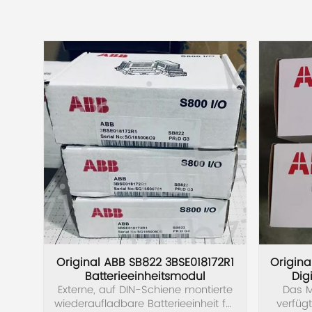
Swissbit
B&R
Parker
AZBIL
VACON
Eaton
SICK
Original ABB SB822 3BSE018172R1
Origina
Batterieeinheitsmodul
Dig
Keyence
Externe, auf DIN-Schiene montierte
Das M
wiederaufladbare Batterieeinheit für
verfügt