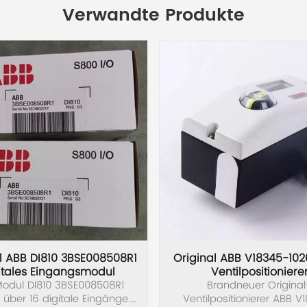
Verwandte Produkte
l ABB DI810 3BSE008508R1
Original ABB V18345-102
itales Eingangsmodul
Ventilpositioniere
odul DI810 3BSE008508R1
Brandneuer Original
 über 16 digitale Eingänge.
Ventilpositionierer ABB V