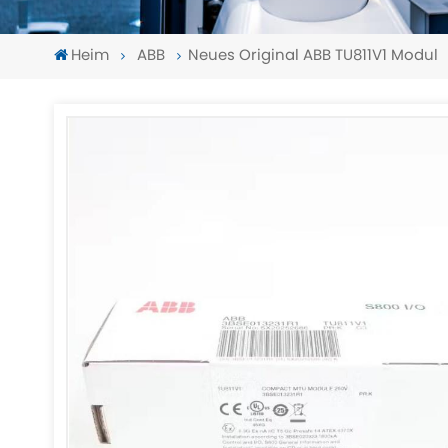
Heim
ABB
Neues Original ABB TU811V1 Modul
-
-
>