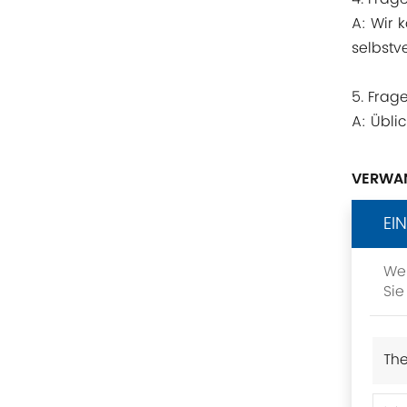
Rittal
A: Wir 
BUSCHJOST
selbstv
H3C
5. Frag
A: Übli
Triconex
VERWAN
ZIEHL-ABEGG
EI
Bosch Rexroth
Wen
FESTO
Sie
Delta
Th
Ti5 robot