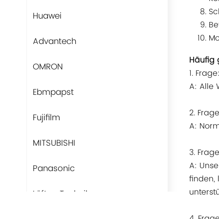
Sc
Huawei
Be
Mo
Advantech
Häufig 
OMRON
1. Frag
A: Alle
Ebmpapst
2. Frage
Fujifilm
A: Norm
MITSUBISHI
3. Frag
A: Unse
Panasonic
finden,
unterstü
Lüfter-Technik
4. Frag