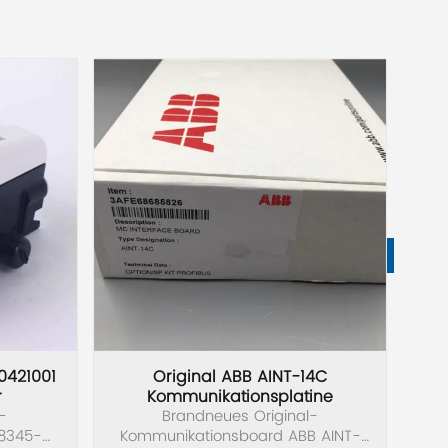
0421001
Original ABB AINT-14C
O
r
Kommunikationsplatine
-
Brandneues Original-
Bra
18345-
Kommunikationsboard ABB AINT-