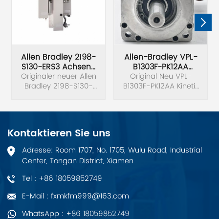
Allen Bradley 2198-
Allen-Bradley VPL-
S130-ERS3 Achsen-
B1303F-PK12AA
Originaler neuer Allen
Servoantrieb
Motoren Mit Geringer
Original Neu VPL-
Bradley 2198-S130-
B1303F-PK12AA Kinetix
Trägheit
ERS3 Ser B Kinetix 5700
VP Servomotor mit
Einachs-Servoantrieb.
geringer Trägheit 480
V.
Kontaktieren Sie uns
Adresse: Room 1707, No. 1705, Wulu Road, Industrial
Center, Tongan District, Xiamen
Tel : +86 18059852749
E-Mail : fxmkfm999@163.com
WhatsApp : +86 18059852749