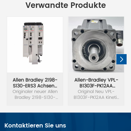
Verwandte Produkte
Allen Bradley 2198-
Allen-Bradley VPL-
S130-ERS3 Achsen-
B1303F-PK12AA
Originaler neuer Allen
Servoantrieb
Motoren Mit Geringer
Original Neu VPL-
Bradley 2198-S130-
B1303F-PK12AA Kinetix
Trägheit
ERS3 Ser B Kinetix 5700
VP Servomotor mit
Einachs-Servoantrieb.
geringer Trägheit 480
V.
Kontaktieren Sie uns