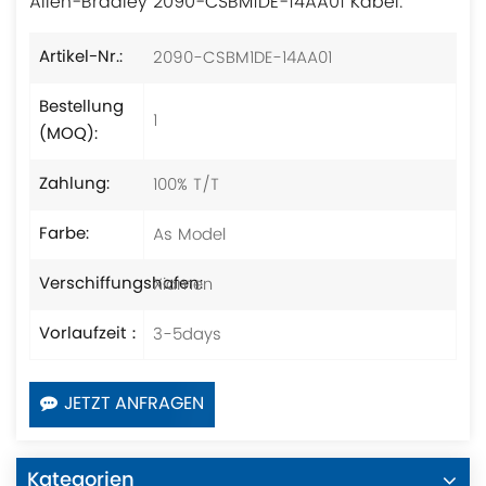
Allen-Bradley 2090-CSBM1DE-14AA01 Kabel.
2090-CSBM1DE-14AA01
Artikel-Nr.:
Bestellung
1
(MOQ):
100% T/T
Zahlung:
As Model
Farbe:
Xiamen
Verschiffungshafen:
3-5days
Vorlaufzeit：
JETZT ANFRAGEN
Kategorien