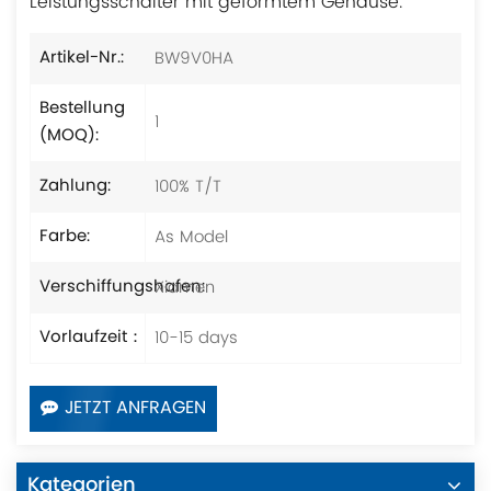
Leistungsschalter mit geformtem Gehäuse.
BW9V0HA
Artikel-Nr.:
Bestellung
1
(MOQ):
100% T/T
Zahlung:
As Model
Farbe:
Xiamen
Verschiffungshafen:
10-15 days
Vorlaufzeit：
JETZT ANFRAGEN
Kategorien