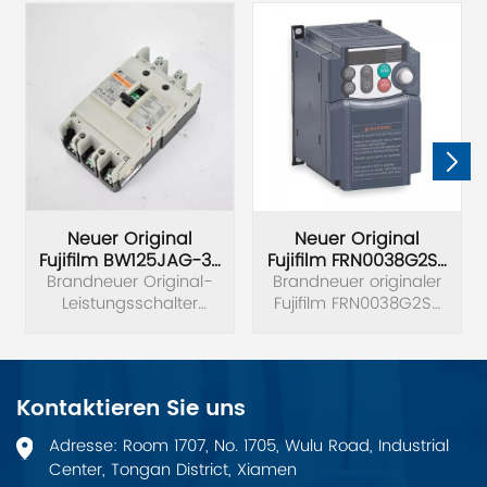
Neuer Original
Neuer Original
Fujifilm BW125JAG-3P
Fujifilm FRN0038G2S-
Brandneuer Original-
Leistungsschalter
Brandneuer originaler
4C
Leistungsschalter
Fujifilm FRN0038G2S-
Frequenzumrichter
Fujifilm BW125JAG-3P.
4C Frequenzumrichter,
Spannung 3 Phasen,
380 V, Leistung 15 kW.
Kontaktieren Sie uns
Adresse: Room 1707, No. 1705, Wulu Road, Industrial
Center, Tongan District, Xiamen