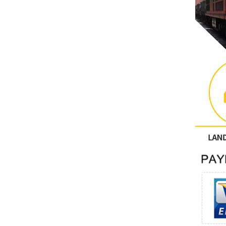
Sonstige
PHOENIX-KONTAKT
Xinje
Mettler Toledo
PALL
YORK
Xsens
7OCEAN
ANSON