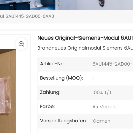
dul 6AU1445-2AD00-0AA0
Neues Original-Siemens-Modul 6A
Brandneues Originalmodul Siemens 6A
6AU1445-2AD00
Artikel-Nr.:
1
Bestellung (MOQ):
100% T/T
Zahlung:
As Module
Farbe:
Xiamen
Verschiffungshafen: