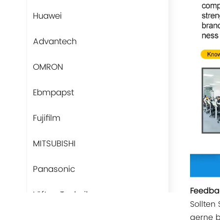
Huawei
Advantech
OMRON
Ebmpapst
Fujifilm
MITSUBISHI
Panasonic
Feedbac
Lüfter-Technik
Sollten
gerne b