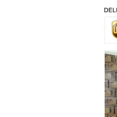
Swissbit
B&R
Parker
AZBIL
VACON
Eaton
SICK