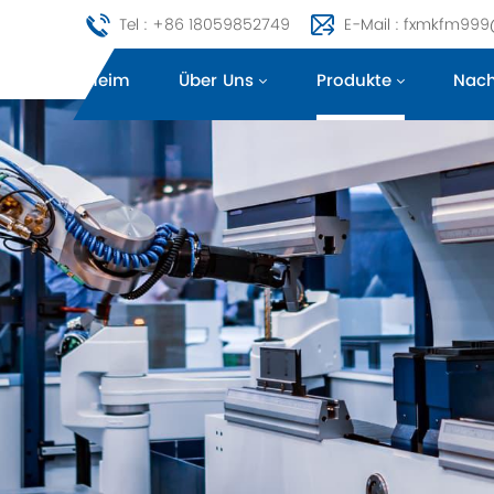
Tel : +86 18059852749
E-Mail : fxmkfm99
Heim
Über Uns
Produkte
Nach