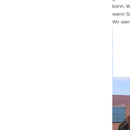
Rittal
kann. W
wenn Si
BUSCHJOST
Wir wer
H3C
Triconex
ZIEHL-ABEGG
Bosch Rexroth
FESTO
Delta
Ti5 robot