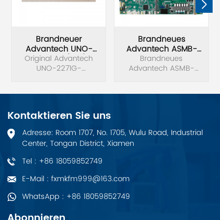
Brandneuer
Brandneues
Advantech UNO-
Advantech ASMB-
2271G-E22BE/4G/32G
Original Advantech
Brandneues
830I-00A1
Industriecomputer
UNO-2271G-
Advantech ASMB-
Serverboard
E22BE/4G/32G
830I-00A1
Industriecomputer.
Serverboard. LGA 4094
AMD® EPYC™
7002/7003 ATX
Kontaktieren Sie uns
Serverboard mit 8x
DDR4, 5x PCIe 4.0 x16 +
Adresse: Room 1707, No. 1705, Wulu Road, Industrial
2x PCIe 4.0 x8, 9x SATA
Center, Tongan District, Xiamen
3, 5x USB 3.2 (Gen1),
Dual 10GbE , und IPMI.
Tel : +86 18059852749
E-Mail : fxmkfm999@163.com
WhatsApp : +86 18059852749
Abonnieren