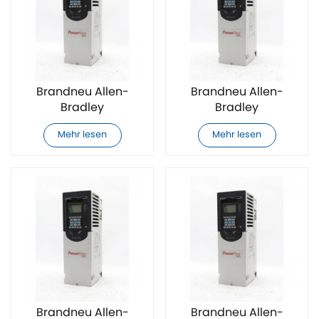
Brandneu Allen-
Brandneu Allen-
Bradley
Bradley
20F11GC085AA0NNNNN
20F11GC085JA0NNNNN
Mehr lesen
Mehr lesen
AC-
AC-
Frequenzumrichter
Frequenzumrichter
Brandneu Allen-
Brandneu Allen-