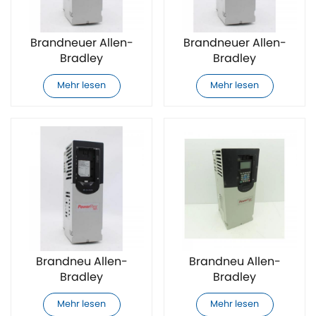
Brandneuer Allen-
Brandneuer Allen-
Bradley
Bradley
20F11GC011JA0NNNNN
20F11GC015AA0NNNNN
Mehr lesen
Mehr lesen
AC-
AC-
Frequenzumrichter
Frequenzumrichter
Brandneu Allen-
Brandneu Allen-
Bradley
Bradley
20F11GC015JA0NNNNN
20F11GC022AA0NNNNN
Mehr lesen
Mehr lesen
AC-
AC-