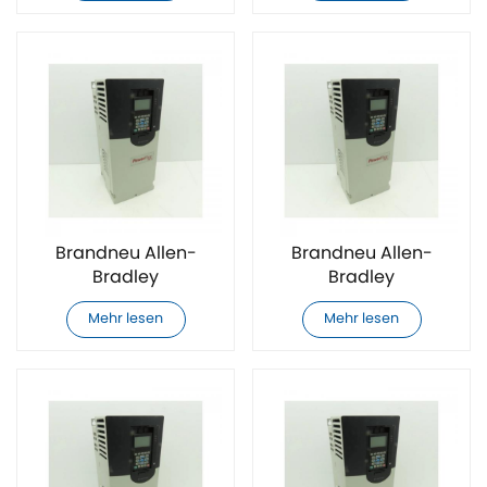
Frequenzumrichter
Frequenzumrichter
Brandneu Allen-
Brandneu Allen-
Bradley
Bradley
20F11GC022JA0NNNNN
20F11GC030JA0NNNNN
Mehr lesen
Mehr lesen
AC-
AC-
Frequenzumrichter
Frequenzumrichter