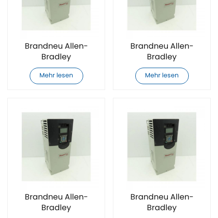
Brandneu Allen-
Brandneu Allen-
Bradley
Bradley
20F11GC037JA0NNNNN
20F11GC043JA0NNNNN
Mehr lesen
Mehr lesen
AC-
AC-
Frequenzumrichter
Frequenzumrichter
Brandneu Allen-
Brandneu Allen-
Bradley
Bradley