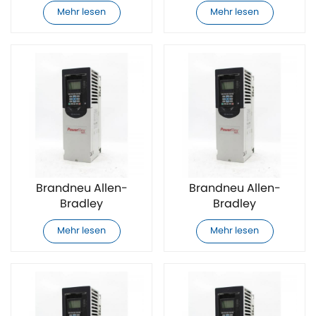
20F11GC060AA0NNNNN
20F11GC060JA0NNNNN
Mehr lesen
Mehr lesen
AC-
AC-
Frequenzumrichter
Frequenzumrichter
Brandneu Allen-
Brandneu Allen-
Bradley
Bradley
20F11GC072AA0NNNNN
20F11GC072JA0NNNNN
Mehr lesen
Mehr lesen
AC-
AC-
Frequenzumrichter
Frequenzumrichter