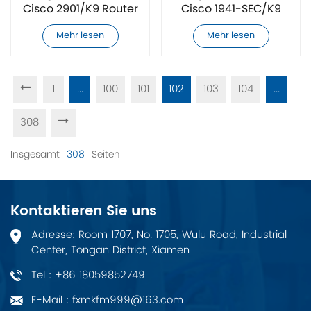
Cisco 2901/K9 Router
Cisco 1941-SEC/K9
Router
Mehr lesen
Mehr lesen
1
...
100
101
102
103
104
...
308
Insgesamt
308
Seiten
Kontaktieren Sie uns
Adresse: Room 1707, No. 1705, Wulu Road, Industrial
Center, Tongan District, Xiamen
Tel : +86 18059852749
E-Mail : fxmkfm999@163.com