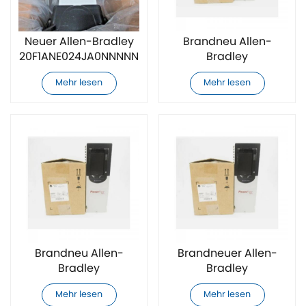
Neuer Allen-Bradley
Brandneu Allen-
20F1ANE024JA0NNNNN
Bradley
AC-Antrieb
20F1ANE063AA0NNNNN
Mehr lesen
Mehr lesen
AC-Antrieb
Brandneu Allen-
Brandneuer Allen-
Bradley
Bradley
20F1ANE063AN0NNNNN
20F1ANE077AA0NNNNN
Mehr lesen
Mehr lesen
AC-Antrieb
Frequenzumrichter