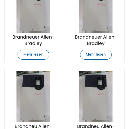
Brandneuer Allen-
Brandneuer Allen-
Bradley
Bradley
20F1ANF023JA0NNNNN
20F1ANF023JN0NNNNN
Mehr lesen
Mehr lesen
AC-Antrieb
AC-Antrieb
Brandneu Allen-
Brandneu Allen-