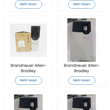
20F1ANF012JN0NNNNN
20F1ANF015JN0NNNNN
Mehr lesen
Mehr lesen
AC-Antrieb
AC-Antrieb
Brandneuer Allen-
Brandneuer Allen-
Bradley
Bradley
20F1ANF020AA0NNNNN
20F1ANF020JN0NNNNN
Mehr lesen
Mehr lesen
AC-Antrieb
AC-Antrieb