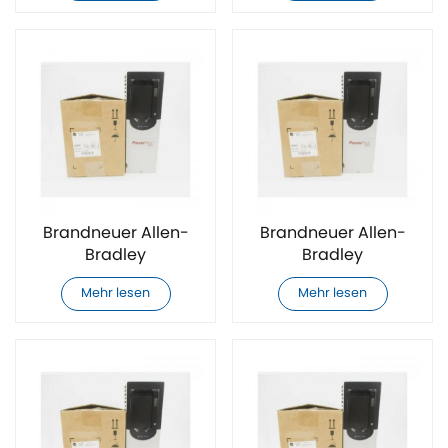
Brandneuer Allen-
Brandneuer Allen-
Bradley
Bradley
20F1ANE077AN0NNNNN
20F1ANE077JA0NNNNN
Mehr lesen
Mehr lesen
Frequenzumrichter
Frequenzumrichter