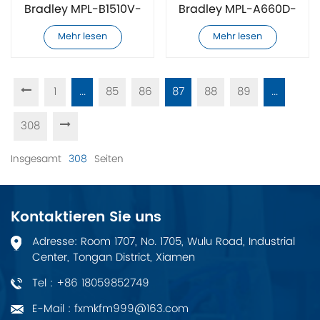
Bradley MPL-B1510V-
Bradley MPL-A660D-
EJ74AA Servomotor
MJ74AA Servomotor
Mehr lesen
Mehr lesen
1
...
85
86
87
88
89
...
308
Insgesamt
308
Seiten
Kontaktieren Sie uns
Adresse: Room 1707, No. 1705, Wulu Road, Industrial
Center, Tongan District, Xiamen
Tel : +86 18059852749
E-Mail : fxmkfm999@163.com