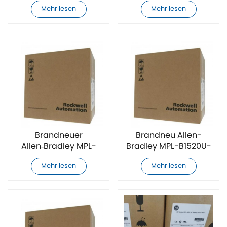
HJ74AA Servomotor
B1520U-EJ74AA
Mehr lesen
Mehr lesen
Servomotor
Brandneuer
Brandneu Allen-
Allen‑Bradley MPL-
Bradley MPL-B1520U-
B1520F-V-X215
HJ72AA Servomotor
Mehr lesen
Mehr lesen
Servomotor