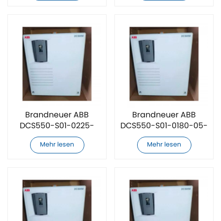
Brandneuer ABB
Brandneuer ABB
DCS550-S01-0225-
DCS550-S01-0180-05-
05-00-00 DC-
00-00 DC-
Mehr lesen
Mehr lesen
Drehzahlregler
Drehzahlregler