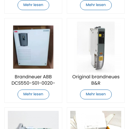
05-00-00
05-00-00
Mehr lesen
Mehr lesen
Gleichstrom-
Gleichstrom-
Drehzahlregler
Drehzahlregler
Brandneuer ABB
Original brandneues
DCS550-S01-0020-
B&R
05-00-00
8B0C0320HW00.002-1
Mehr lesen
Mehr lesen
Gleichstrom-
Netzteilmodul
Drehzahlregler