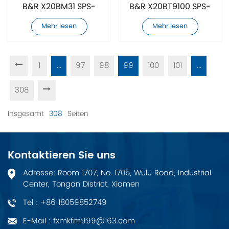
B&R X20BM31 SPS-
B&R X20BT9100 SPS-
Modul
Modul
Mehr lesen
Mehr lesen
1
...
97
98
99
100
101
...
308
Insgesamt
308
Seiten
Kontaktieren Sie uns
Adresse: Room 1707, No. 1705, Wulu Road, Industrial
Center, Tongan District, Xiamen
Tel : +86 18059852749
E-Mail : fxmkfm999@163.com