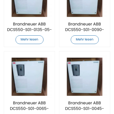
Brandneuer ABB
Brandneuer ABB
DCS550-S01-0135-05-
DCS550-S01-0090-
00-00 Gleichstrom-
05-00-00
Mehr lesen
Mehr lesen
Drehzahlregler
Gleichstrom-
Drehzahlregler
Brandneuer ABB
Brandneuer ABB
DCS550-S01-0065-
DCS550-S01-0045-