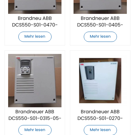
Brandneu ABB
Brandneuer ABB
DCS550-S01-0470-
DCS550-S01-0405-
05-00-00 DC-
05-00-00 DC-
Mehr lesen
Mehr lesen
Drehzahlregler
Drehzahlregler
Brandneuer ABB
Brandneuer ABB
DCS550-S01-0315-05-
DCS550-S01-0270-
00-00 DC-
05-00-00 DC-
Mehr lesen
Mehr lesen
Drehzahlregler
Drehzahlregler