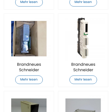
Mehr lesen
Mehr lesen
Steuerrelais
Schneider
Brandneues
Brandneues
Schneider
Schneider
VIA1003C11F0000 SPS-
STBAVO1250K SPS-
Mehr lesen
Mehr lesen
Modul
Modul