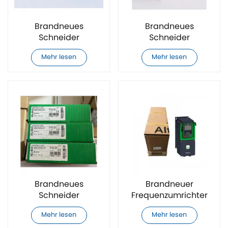
Brandneues
Brandneues
Schneider
Schneider
140DAI54300 SPS-
RM35S0MW-
Mehr lesen
Mehr lesen
Modul
Steuerrelais
Brandneues
Brandneuer
Schneider
Frequenzumrichter
140CRA31200 SPS-
ATV930D37N4 von
Mehr lesen
Mehr lesen
Modul
Schneider