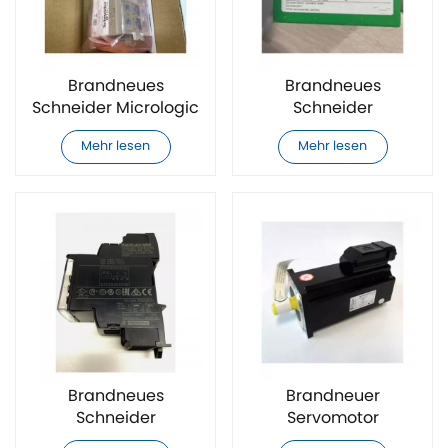
Brandneues
Brandneues
Schneider Micrologic
Schneider
6.0A SPS-Modul
ABE7CPA412-
Mehr lesen
Mehr lesen
Steuerrelais
Brandneues
Brandneuer
Schneider
Servomotor
RM35JA31MW-
VIA1003C11A0000 von