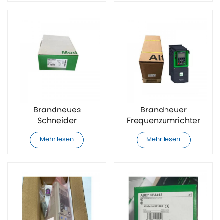
Brandneues
Brandneuer
Schneider
Frequenzumrichter
BMEP584040 SPS-
Schneider
Mehr lesen
Mehr lesen
Modul
ATV630D30N4