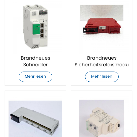
Brandneues
Brandneues
Schneider
Sicherheitsrelaismodul
BMEP586040 SPS-
XPSUS12AP von
Mehr lesen
Mehr lesen
Modul
Schneider