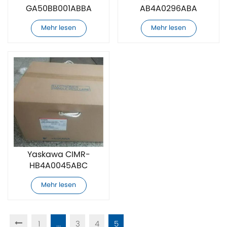
GA50BB001ABBA
AB4A0296ABA
Frequenzumrichter
Wechselrichter
Mehr lesen
Mehr lesen
Yaskawa CIMR-
HB4A0045ABC
Wechselrichter
Mehr lesen
1
...
3
4
5