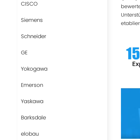
CISCO
bewerte
Unterst
Siemens
etablier
Schneider
GE
Yokogawa
Emerson
Yaskawa
Barksdale
elobau