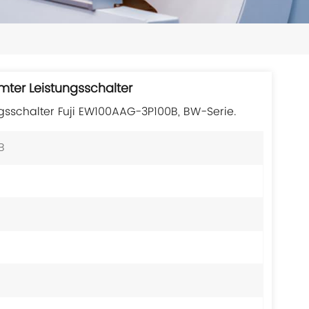
日本語
한국의
ไทย
mter Leistungsschalter
Tiếng Việt
gsschalter Fuji EW100AAG-3P100B, BW-Serie.
中文
B