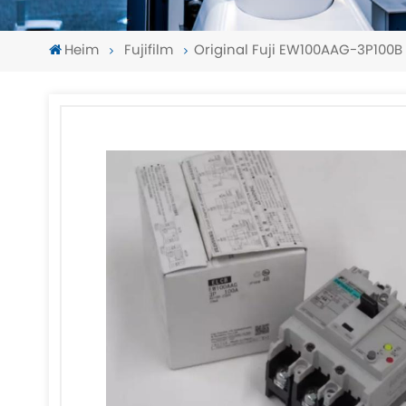
Heim
Fujifilm
Original Fuji EW100AAG-3P100B
-
-
>