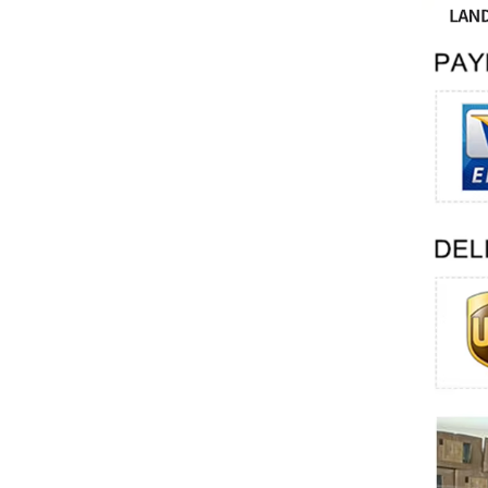
Swissbit
B&R
Parker
AZBIL
VACON
Eaton
SICK
Keyence