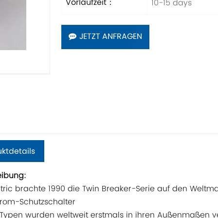
10-15 days
Vorlaufzeit：
JETZT ANFRAGEN
ktdetails
eibung:
ectric brachte 1990 die Twin Breaker-Serie auf den Welt
trom-Schutzschalter
Typen wurden weltweit erstmals in ihren Außenmaßen ver