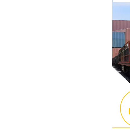
Sonstige
PHOENIX-KONTAKT
Xinje
Mettler Toledo
PALL
YORK
Xsens
7OCEAN
ANSON