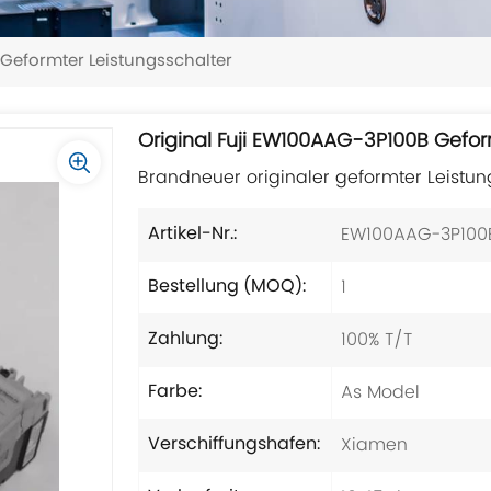
 Geformter Leistungsschalter
Original Fuji EW100AAG-3P100B Gefor
Brandneuer originaler geformter Leistun
EW100AAG-3P100
Artikel-Nr.:
1
Bestellung (MOQ):
100% T/T
Zahlung:
As Model
Farbe:
Xiamen
Verschiffungshafen: