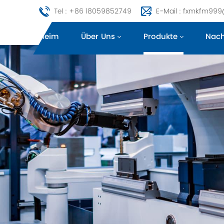
Tel : +86 18059852749
E-Mail : fxmkfm99
Heim
Über Uns
Produkte
Nach