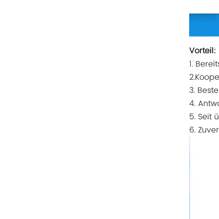
Rittal
BUSCHJOST
Vorteil:
H3C
1. Bere
Triconex
2.Koope
3. Beste
ZIEHL-ABEGG
4. Antw
5. Seit
Bosch Rexroth
6. Zuver
FESTO
Delta
Ti5 robot