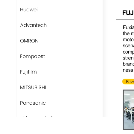
Huawei
Advantech
OMRON
Ebmpapst
Fujifilm
MITSUBISHI
Panasonic
Lüfter-Technik