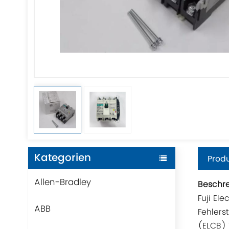
Kategorien
Produ
Allen-Bradley
Beschr
Fuji El
ABB
Fehlers
(ELCB) 