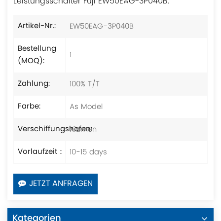
Leistungsschalter Fuji EW50EAG-3P040B.
EW50EAG-3P040B
Artikel-Nr.:
Bestellung
1
(MOQ):
100% T/T
Zahlung:
As Model
Farbe:
Xiamen
Verschiffungshafen:
10-15 days
Vorlaufzeit：
JETZT ANFRAGEN
Kategorien