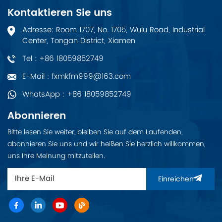
einschließlich Lithium-
beträgt 18 bis 30 Volt
Kontaktieren Sie uns
Ionen-Batterie, 24-V-
Gleichstrom. und der
DC-Stecker und
Eingangsstrom beträgt
Adresse: Room 1707, No. 1705, Wulu Road, Industrial
Verbindungskabel
6 mA bei 24 V.
Center, Tongan District, Xiamen
TK821V020. Breite=85
mm. Äquivalente
Tel : +86 18059852749
Menge Lithiummetall =
0,8 g (0,03 ozï¼
E-Mail : fxmkfm999@163.com
WhatsApp : +86 18059852749
Abonnieren
Bitte lesen Sie weiter, bleiben Sie auf dem Laufenden,
abonnieren Sie uns und wir heißen Sie herzlich willkommen,
uns Ihre Meinung mitzuteilen.
Einreichen