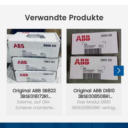
Verwandte Produkte
Original ABB SB822
Original ABB DI810
3BSE018172R1
3BSE008508R1
Batterieeinheitsmodul
Externe, auf DIN-
Das Modul DI810
Digitales
Schiene montierte
3BSE008508R1 verfügt
Eingangsmodul
wiederaufladbare
über 16 digitale
Batterieeinheit für AC
Eingänge. Der
800M-Controller,
Eingangsspannungsbereich