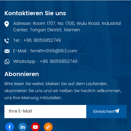
800M-Controller,
Eingangsspannungsbereich
einschließlich Lithium-
beträgt 18 bis 30 Volt
Kontaktieren Sie uns
Ionen-Batterie, 24-V-
Gleichstrom. und der
DC-Stecker und
Eingangsstrom beträgt
Adresse: Room 1707, No. 1705, Wulu Road, Industrial
Verbindungskabel
6 mA bei 24 V.
Center, Tongan District, Xiamen
TK821V020. Breite=85
mm. Äquivalente
Tel : +86 18059852749
Menge Lithiummetall =
0,8 g (0,03 ozï¼
E-Mail : fxmkfm999@163.com
WhatsApp : +86 18059852749
Abonnieren
Bitte lesen Sie weiter, bleiben Sie auf dem Laufenden,
abonnieren Sie uns und wir heißen Sie herzlich willkommen,
uns Ihre Meinung mitzuteilen.
Einreichen