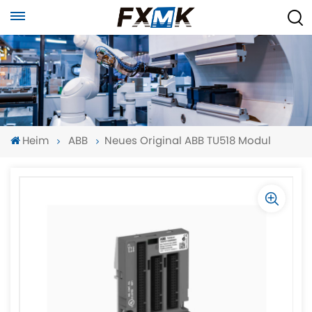
Heim
ABB
Neues Original ABB TU518 Modul
-
-
>