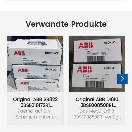
Verwandte Produkte
Original ABB SB822
Original ABB DI810
3BSE018172R1
3BSE008508R1
Batterieeinheitsmodul
Externe, auf DIN-
Das Modul DI810
Digitales
Schiene montierte
3BSE008508R1 verfügt
Eingangsmodul
wiederaufladbare
über 16 digitale
Batterieeinheit für AC
Eingänge. Der